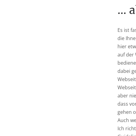
… a
Es ist f
die Ihne
hier etw
auf der 
bediene
dabei g
Webseit
Webseit
aber nie
dass vo
gehen o
Auch we
Ich rich