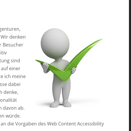
Agenturen,
. Wir denken
der Besucher
itiv
tung sind
auf einer
e ich meine
sse dabei
ch denke,
onalität
h davon ab.
en würde.
t, an die Vorgaben des
Web Content Accessibility