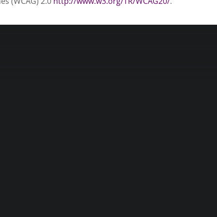
nes (WCAG) 2.0
http://www.w3.org/TR/WCAG20/
.