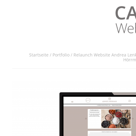
LUVTHEMES_DYNAMIC_INLINE_CSS_PLACEHOLDER
Startseite
/
Portfolio
/
Relaunch Website Andrea Lenk
Hörr